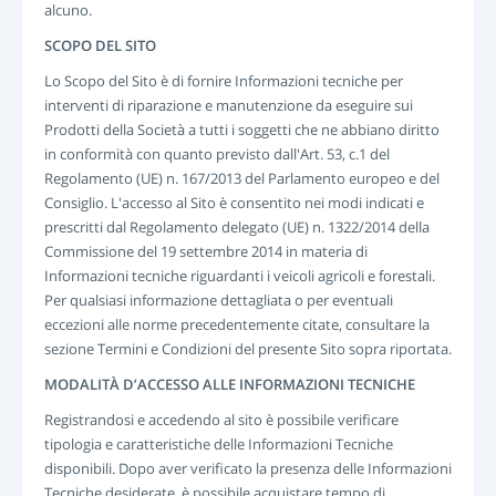
alcuno.
LOGIN
SCOPO DEL SITO
REGISTRAZIONE
-->
Lo Scopo del Sito è di fornire Informazioni tecniche per
interventi di riparazione e manutenzione da eseguire sui
Prodotti della Società a tutti i soggetti che ne abbiano diritto
in conformità con quanto previsto dall'Art. 53, c.1 del
Regolamento (UE) n. 167/2013 del Parlamento europeo e del
Consiglio. L'accesso al Sito è consentito nei modi indicati e
prescritti dal Regolamento delegato (UE) n. 1322/2014 della
Commissione del 19 settembre 2014 in materia di
Informazioni tecniche riguardanti i veicoli agricoli e forestali.
Per qualsiasi informazione dettagliata o per eventuali
eccezioni alle norme precedentemente citate, consultare la
sezione Termini e Condizioni del presente Sito sopra riportata.
MODALITÀ D’ACCESSO ALLE INFORMAZIONI TECNICHE
Registrandosi e accedendo al sito è possibile verificare
tipologia e caratteristiche delle Informazioni Tecniche
disponibili. Dopo aver verificato la presenza delle Informazioni
Tecniche desiderate, è possibile acquistare tempo di