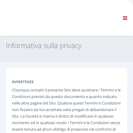
AZIENDA
INFORMAZIONI
Informazioni generali
FAQ CONTATTACI
NAVIGAZIONE STANDARD
Informativa sulla privacy
CONDIZIONI CONTRATTUALI
SUPPORTI TECNICI
Service Manuals
Service Bulletins
Catalogo Ricambi
AVVERTENZE
Training
Chiunque contatti il presente Sito deve accettare i Termini e le
Tempari / Attrezzature
Condizioni previsti da questo documento e quanto indicato
nelle altre pagine del Sito. Qualora questi Termini e Condizioni
Special Tools
non fossero da Voi accettate siete pregati di abbandonare il
Strumenti di Diagnosi
Sito. La Società si riserva il diritto di modificare in qualsiasi
ECUs Re-programming
momento ed in qualsiasi modo i Termini e le Condizioni senza
Rescue Material
essere tenuta ad alcun obbligo di preavviso nei confronti di