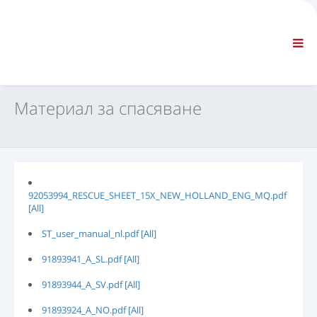
ФИРМА
ИНФОРМАЦИЯ
Обща информация
FAQ CONTACT US
СТАНДАРТНА НАВИГАЦИЯ
Материал за спасяване
СРОКОВЕ И УСЛОВИЯ
ТЕХНИЧЕСКА ПОДДРЪЖКА
Сервизни ръководства
Сервизни бюлетини
Каталог на частите
92053994_RESCUE_SHEET_15X_NEW_HOLLAND_ENG_MQ.pdf
[All]
Обучение
Графици за времето за ремонт/ оборудване
ST_user_manual_nl.pdf [All]
Специални инструменти
91893941_A_SL.pdf [All]
Инструменти за диагностика
91893944_A_SV.pdf [All]
Препрограмиране на ECU
Материал за спасяване
91893924_A_NO.pdf [All]