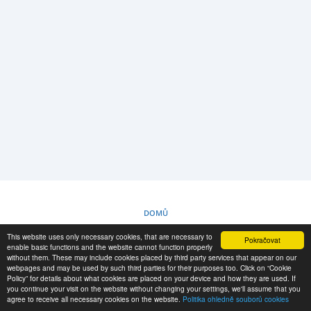
PŘIHLÁŠENÍ
REGISTRACE
-->
DOMŮ
This website uses only necessary cookies, that are necessary to
Pokračovat
POLITIKA OHLEDNĚ SOUBORŮ COOKIES
enable basic functions and the website cannot function properly
without them. These may include cookies placed by third party services that appear on our
webpages and may be used by such third parties for their purposes too. Click on “Cookie
Policy” for details about what cookies are placed on your device and how they are used. If
RESCUE MATERIAL
you continue your visit on the website without changing your settings, we'll assume that you
agree to receive all necessary cookies on the website.
Politika ohledně souborů cookies