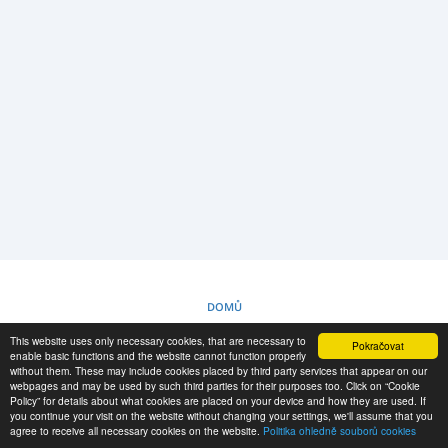
PŘIHLÁŠENÍ
REGISTRACE
-->
DOMŮ
This website uses only necessary cookies, that are necessary to
Pokračovat
POLITIKA OHLEDNĚ SOUBORŮ COOKIES
enable basic functions and the website cannot function properly
without them. These may include cookies placed by third party services that appear on our
webpages and may be used by such third parties for their purposes too. Click on “Cookie
Policy” for details about what cookies are placed on your device and how they are used. If
RESCUE MATERIAL
you continue your visit on the website without changing your settings, we'll assume that you
agree to receive all necessary cookies on the website.
Politika ohledně souborů cookies