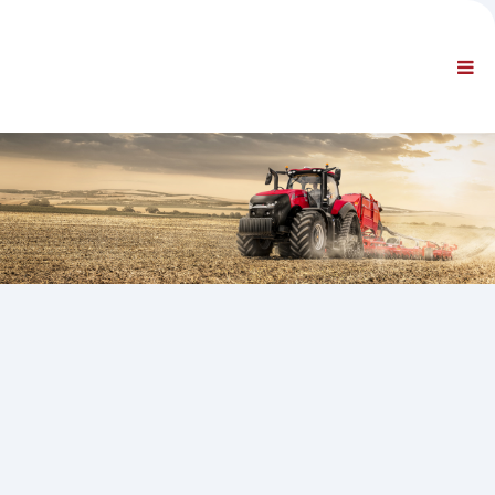
ФИРМА
ИНФОРМАЦИЯ
Обща информация
FAQ CONTACT US
СТАНДАРТНА НАВИГАЦИЯ
СРОКОВЕ И УСЛОВИЯ
ТЕХНИЧЕСКА ПОДДРЪЖКА
Сервизни ръководства
Сервизни бюлетини
Каталог на частите
Обучение
Графици за времето за ремонт/ оборудване
Специални инструменти
Инструменти за диагностика
Препрограмиране на ECU
Материал за спасяване