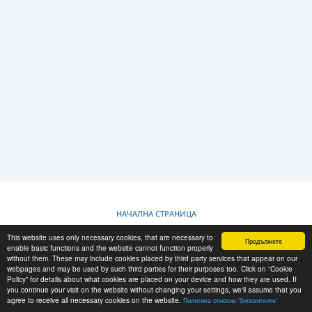
LOGIN
РЕГИСТРАЦИЯ
-->
НАЧАЛНА СТРАНИЦА
This website uses only necessary cookies, that are necessary to
Продължете
ПОЛИТИКА ОТНОСНО "БИСКВИТКИТЕ"
enable basic functions and the website cannot function properly
without them. These may include cookies placed by third party services that appear on our
webpages and may be used by such third parties for their purposes too. Click on “Cookie
Policy” for details about what cookies are placed on your device and how they are used. If
RESCUE MATERIAL
you continue your visit on the website without changing your settings, we'll assume that you
agree to receive all necessary cookies on the website.
Политика относно 'бисквитките'