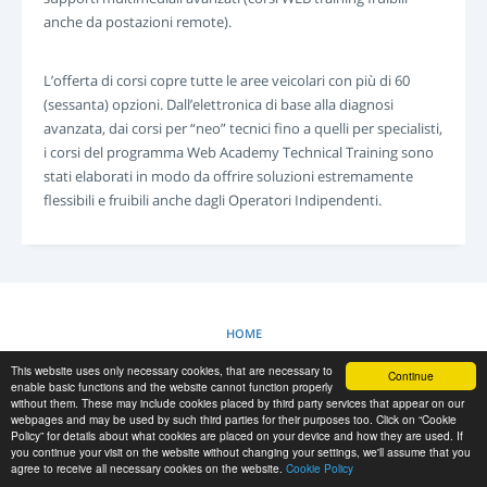
LOGIN
anche da postazioni remote).
REGISTRAZIONE
-->
L’offerta di corsi copre tutte le aree veicolari con più di 60
(sessanta) opzioni. Dall’elettronica di base alla diagnosi
avanzata, dai corsi per “neo” tecnici fino a quelli per specialisti,
i corsi del programma Web Academy Technical Training sono
stati elaborati in modo da offrire soluzioni estremamente
flessibili e fruibili anche dagli Operatori Indipendenti.
HOME
This website uses only necessary cookies, that are necessary to
Continue
POLITICA SUI COOKIE
enable basic functions and the website cannot function properly
without them. These may include cookies placed by third party services that appear on our
webpages and may be used by such third parties for their purposes too. Click on “Cookie
Policy” for details about what cookies are placed on your device and how they are used. If
RESCUE MATERIAL
you continue your visit on the website without changing your settings, we'll assume that you
agree to receive all necessary cookies on the website.
Cookie Policy