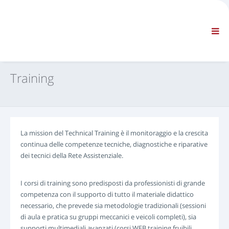
AZIENDA
INFORMAZIONI
Informazioni generali
FAQ CONTATTACI
NAVIGAZIONE STANDARD
Training
CONDIZIONI CONTRATTUALI
SUPPORTI TECNICI
Service Manuals
Service Bulletins
La mission del Technical Training è il monitoraggio e la crescita
Catalogo Ricambi
continua delle competenze tecniche, diagnostiche e riparative
Training
dei tecnici della Rete Assistenziale.
Tempari / Attrezzature
Special Tools
I corsi di training sono predisposti da professionisti di grande
Strumenti di Diagnosi
competenza con il supporto di tutto il materiale didattico
necessario, che prevede sia metodologie tradizionali (sessioni
ECUs Re-programming
di aula e pratica su gruppi meccanici e veicoli completi), sia
Rescue Material
supporti multimediali avanzati (corsi WEB training fruibili