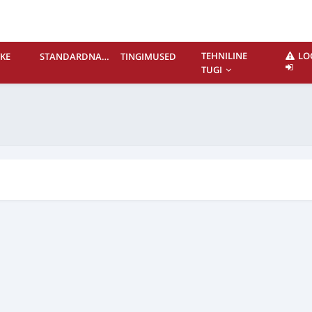
TEHNILINE
LOG
TKE
STANDARDNAVIGATSIOON
TINGIMUSED
TUGI
ST