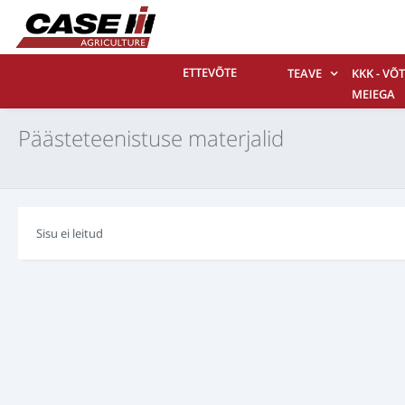
ETTEVÕTE
TEAVE
KKK - VÕ
MEIEGA
ÜHENDU
Päästeteenistuse materjalid
Sisu ei leitud