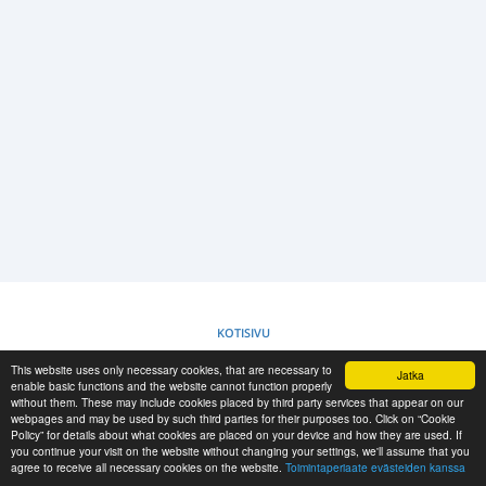
SISÄÄNKIRJAUS
REKISTERÖINTI
-->
KOTISIVU
This website uses only necessary cookies, that are necessary to
Jatka
TOIMINTAPERIAATE EVÄSTEIDEN KANSSA
enable basic functions and the website cannot function properly
without them. These may include cookies placed by third party services that appear on our
webpages and may be used by such third parties for their purposes too. Click on “Cookie
Policy” for details about what cookies are placed on your device and how they are used. If
RESCUE MATERIAL
you continue your visit on the website without changing your settings, we'll assume that you
agree to receive all necessary cookies on the website.
Toimintaperiaate evästeiden kanssa