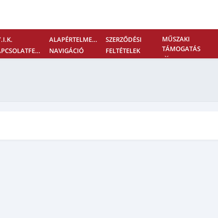
MŰSZAKI
.I.K.
ALAPÉRTELMEZETT
SZERZŐDÉSI
TÁMOGATÁS
KAPCSOLATFELVÉTEL
NAVIGÁCIÓ
FELTÉTELEK