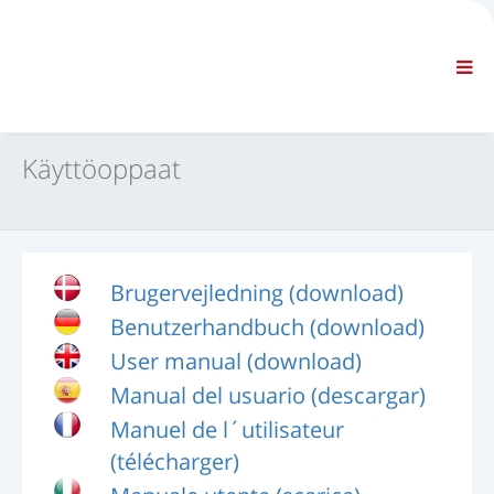
YHTIÖ
TIEDOT
Yleistä tietoa
FAQ OTA YHTEYTTÄ
VAKIONAVIGOINTI
Käyttöoppaat
EHDOT JA EDELLYTYKSET
TEKNINEN TUKI
Huolto-oppaat
Huoltotiedotteet
Brugervejledning (download)
Osaluettelo
Benutzerhandbuch (download)
Koulutus
Korjausaikataulut/Varusteet
User manual (download)
Special Tools
Manual del usuario (descargar)
Vianmääritysvälineet
Manuel de l´utilisateur
ECU:n uudelleenohjelmointi
(télécharger)
Pelasta materiaali