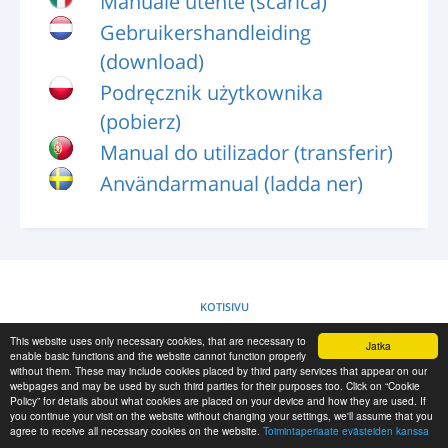
Manuale utente (scarica)
SISÄÄNKIRJAUS
Gebruikershandleiding
REKISTERÖINTI
(download)
-->
Podręcznik użytkownika
(pobierz)
Manual do utilizador (transferir)
Användarmanual (ladda ner)
KOTISIVU
This website uses only necessary cookies, that are necessary to
Jatka
TOIMINTAPERIAATE EVÄSTEIDEN KANSSA
enable basic functions and the website cannot function properly
without them. These may include cookies placed by third party services that appear on our
webpages and may be used by such third parties for their purposes too. Click on “Cookie
Policy” for details about what cookies are placed on your device and how they are used. If
RESCUE MATERIAL
you continue your visit on the website without changing your settings, we'll assume that you
agree to receive all necessary cookies on the website.
Toimintaperiaate evästeiden kanssa