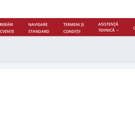
ASISTENŢĂ
REBĂRI
NAVIGARE
TERMENI ŞI
TEHNICĂ
ECVENTE
STANDARD
CONDIŢII
NTACTAŢI-NE