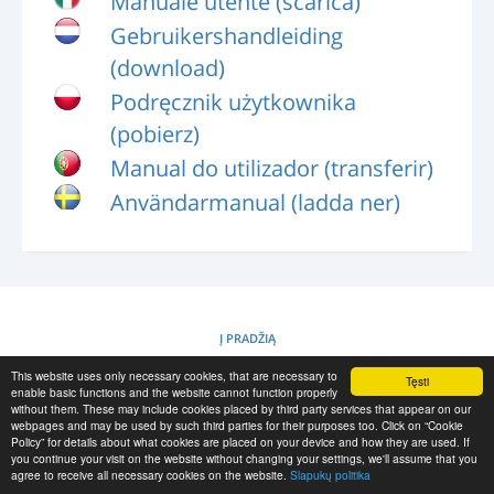
Manuale utente (scarica)
PRISIJUNGTI
Gebruikershandleiding
REGISTRACIJA
(download)
-->
Podręcznik użytkownika
(pobierz)
Manual do utilizador (transferir)
Användarmanual (ladda ner)
Į PRADŽIĄ
This website uses only necessary cookies, that are necessary to
Tęsti
SLAPUKŲ POLITIKA
enable basic functions and the website cannot function properly
without them. These may include cookies placed by third party services that appear on our
webpages and may be used by such third parties for their purposes too. Click on “Cookie
Policy” for details about what cookies are placed on your device and how they are used. If
RESCUE MATERIAL
you continue your visit on the website without changing your settings, we'll assume that you
agree to receive all necessary cookies on the website.
Slapukų politika