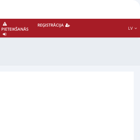
REĢISTRĀCIJA
LV
PIETEIKŠANĀS