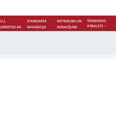
TEHNISKAIS
U.J.
STANDARTA
NOTEIKUMI UN
ATBALSTS
AZINIETIES AR
NAVIGĀCIJA
NOSACĪJUMI
UMS