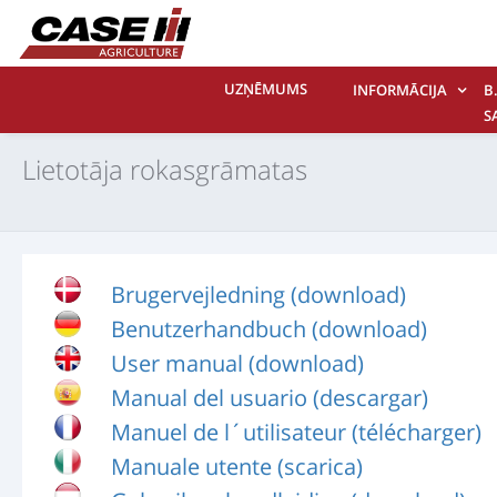
UZŅĒMUMS
INFORMĀCIJA
B.
S
M
Lietotāja rokasgrāmatas
Brugervejledning (download)
Benutzerhandbuch (download)
User manual (download)
Manual del usuario (descargar)
Manuel de l´utilisateur (télécharger)
Manuale utente (scarica)