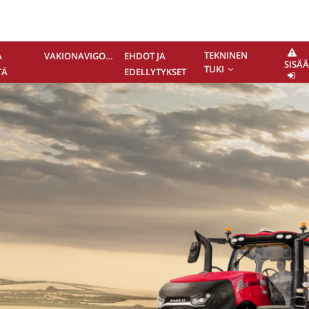
TEKNINEN
A
VAKIONAVIGOINTI
EHDOT JA
SISÄ
TUKI
TÄ
EDELLYTYKSET