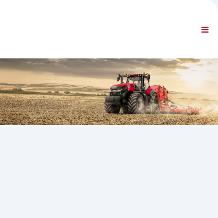
VÁLLALAT
INFORMÁCIÓ
Általános információ
GY.I.K. KAPCSOLATFELVÉTEL
ALAPÉRTELMEZETT NAVIGÁCIÓ
SZERZŐDÉSI FELTÉTELEK
MŰSZAKI TÁMOGATÁS
Szervizkézikönyvek
Szervizhírlevelek
Alkatrész-katalógus
Képzés
Javítási időtervek / Eszközök
Special Tools
Diagnosztikai eszközök
ECU-újraprogramozás
Mentési anyag