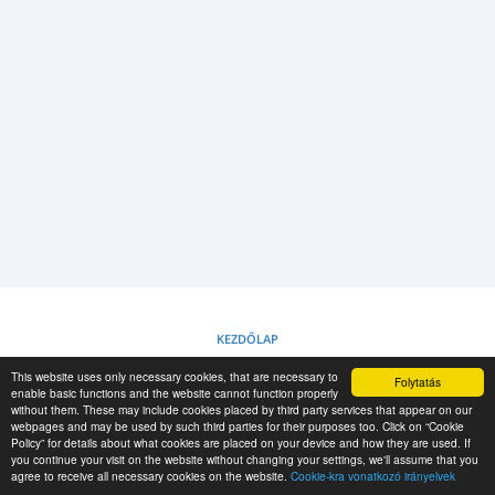
BEJELENTKEZÉS
REGISZTRÁCIÓ
-->
KEZDŐLAP
This website uses only necessary cookies, that are necessary to
Folytatás
SÜTIKRE VONATKOZÓ IRÁNYELVEK
enable basic functions and the website cannot function properly
without them. These may include cookies placed by third party services that appear on our
webpages and may be used by such third parties for their purposes too. Click on “Cookie
Policy” for details about what cookies are placed on your device and how they are used. If
RESCUE MATERIAL
you continue your visit on the website without changing your settings, we'll assume that you
agree to receive all necessary cookies on the website.
Cookie-kra vonatkozó irányelvek