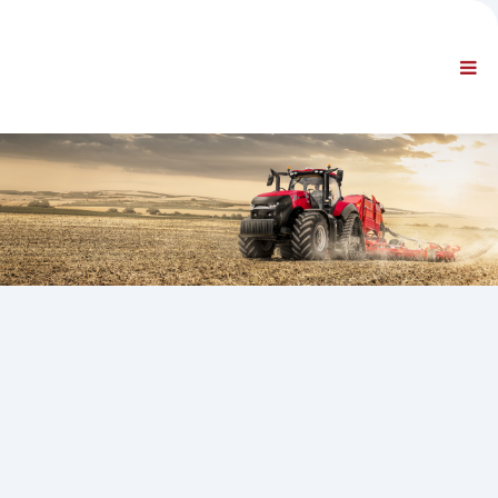
SPOLEČNOST
INFORMACE
Všeobecné informace
ČASTO KLADENÉ DOTAZY – KONTAKTUJTE NÁS
STANDARDNÍ NAVIGACE
SMLUVNÍ PODMÍNKY
TECHNICKÁ PODPORA
Servisní příručky
Servisní bulletiny
Katalog náhradních dílů
Školení
Plán oprav/vybavení
Special Tools
Diagnostické nástroje
Přeprogramování ECU
Manuál pro řešení potíží