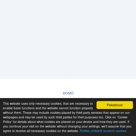
PŘIHLÁŠENÍ
REGISTRACE
-->
DOMŮ
This website uses only necessary cookies, that are necessary to
Pokračovat
POLITIKA OHLEDNĚ SOUBORŮ COOKIES
enable basic functions and the website cannot function properly
without them. These may include cookies placed by third party services that appear on our
webpages and may be used by such third parties for their purposes too. Click on “Cookie
Policy” for details about what cookies are placed on your device and how they are used. If
RESCUE MATERIAL
you continue your visit on the website without changing your settings, we'll assume that you
agree to receive all necessary cookies on the website.
Politika ohledně souborů cookies