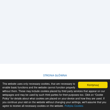
LOGIN
REJESTRACJA
-->
STRONA GŁÓWNA
This website uses only necessary cookies, that are necessary to
Kontynuuj
POLITYKA COOKIES
enable basic functions and the website cannot function properly
without them. These may include cookies placed by third party services that appear on our
webpages and may be used by such third parties for their purposes too. Click on “Cookie
Policy” for details about what cookies are placed on your device and how they are used. If
RESCUE MATERIAL
you continue your visit on the website without changing your settings, we'll assume that you
agree to receive all necessary cookies on the website.
Polityka Cookies