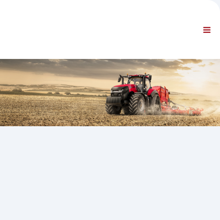
FIRMA
INFORMACJE
Informacje ogólne
KONTAKT FAQ
NAWIGACJA STANDARDOWA
WARUNKI
WSPARCIE TECHNICZNE
Podręczniki serwisowe
Biuletyny serwisowe
Katalog części
Szkolenie
Harmonogramy napraw / Wyposażenie
Special Tools
Przyrządy diagnostyczne
Przeprogramowanie ECU
Rescue material