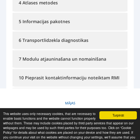
4 Atlases metodes
PIETEIKŠANĀS
REĢISTRĀCIJA
-->
5 Informacijas pakotnes
6 Transportlidzekla diagnostikas
7 Modulu atjauninašana un nomainišana
10 Pieprasit kontaktinformaciju noteiktam RMI
11 Kursu un apmacibu informacija
MĀJAS
This website uses only necessary cookies, that are necessary to
Turpināt
SĪKDATŅU POLITIKA
enable basic functions and the website cannot function properly
without them. These may include cookies placed by third party services that appear on our
webpages and may be used by such third parties for their purposes too. Click on “Cookie
Policy” for details about what cookies are placed on your device and how they are used. If
RESCUE MATERIAL
you continue your visit on the website without changing your settings, we'll assume that you