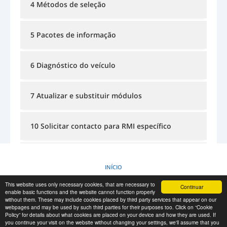
4 Métodos de seleção
INICIAR SESSÃO
REGISTO
-->
5 Pacotes de informação
6 Diagnóstico do veículo
7 Atualizar e substituir módulos
10 Solicitar contacto para RMI específico
11 Informação sobre cursos e formação
INÍCIO
This website uses only necessary cookies, that are necessary to
Continuar
POLÍTICA DE COOKIES
enable basic functions and the website cannot function properly
without them. These may include cookies placed by third party services that appear on our
webpages and may be used by such third parties for their purposes too. Click on “Cookie
Policy” for details about what cookies are placed on your device and how they are used. If
RESCUE MATERIAL
you continue your visit on the website without changing your settings, we'll assume that you