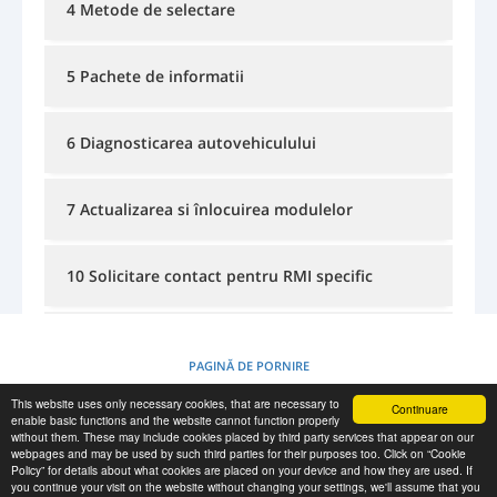
4 Metode de selectare
CONECTARE
ÎNREGISTRARE
-->
5 Pachete de informatii
6 Diagnosticarea autovehiculului
7 Actualizarea si înlocuirea modulelor
10 Solicitare contact pentru RMI specific
11 Informatii privind cursurile si instruirea
PAGINĂ DE PORNIRE
This website uses only necessary cookies, that are necessary to
Continuare
POLITICA PRIVIND MODULELE COOKIE
enable basic functions and the website cannot function properly
without them. These may include cookies placed by third party services that appear on our
webpages and may be used by such third parties for their purposes too. Click on “Cookie
Policy” for details about what cookies are placed on your device and how they are used. If
RESCUE MATERIAL
you continue your visit on the website without changing your settings, we'll assume that you