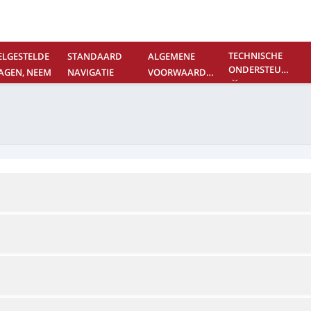
TECHNISCHE
ELGESTELDE
STANDAARD
ALGEMENE
ONDERSTEUNING
AGEN, NEEM
NAVIGATIE
VOORWAARDEN
NTACT MET
S OP