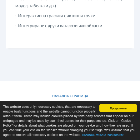
LOGIN
модел, табелка и др.)
РЕГИСТРАЦИЯ
· Интерактивна графика с активни точки
-->
· Интегриране с други каталози или области
НАЧАЛНА СТРАНИЦА
This website uses only necessary cookies, that are necessary to
Продължете
ПОЛИТИКА ОТНОСНО "БИСКВИТКИТЕ"
enable basic functions and the website cannot function properly
without them. These may include cookies placed by third party services that appear on our
webpages and may be used by such third parties for their purposes too. Click on “Cookie
Policy” for details about what cookies are placed on your device and how they are used. If
RESCUE MATERIAL
you continue your visit on the website without changing your settings, we'll assume that you
agree to receive all necessary cookies on the website.
Политика относно 'бисквитките'