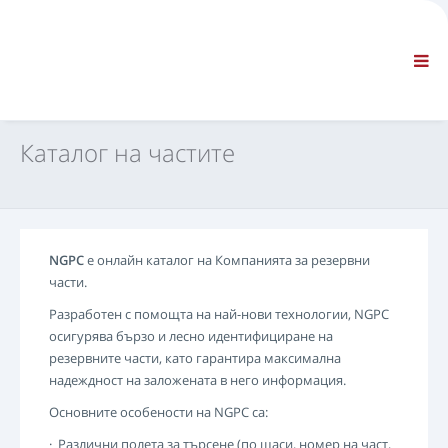
ФИРМА
ИНФОРМАЦИЯ
Обща информация
FAQ CONTACT US
СТАНДАРТНА НАВИГАЦИЯ
Каталог на частите
СРОКОВЕ И УСЛОВИЯ
ТЕХНИЧЕСКА ПОДДРЪЖКА
Сервизни ръководства
Сервизни бюлетини
NGPC
е онлайн каталог на Компанията за резервни
Каталог на частите
части.
Обучение
Разработен с помощта на най-нови технологии, NGPC
Графици за времето за ремонт/ оборудване
осигурява бързо и лесно идентифициране на
Специални инструменти
резервните части, като гарантира максимална
Инструменти за диагностика
надеждност на заложената в него информация.
Препрограмиране на ECU
Основните особености на NGPC са:
Материал за спасяване
· Различни полета за търсене (по шаси, номер на част,