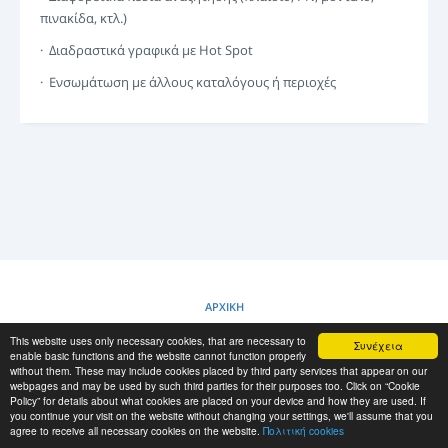
ΣΎΝΔΕΣΗ
πινακίδα, κτλ.)
ΚΑΤΑΧΏΡΙΣΗ
· Διαδραστικά γραφικά με Hot Spot
-->
· Ενσωμάτωση με άλλους καταλόγους ή περιοχές
ΑΡΧΙΚΗ
This website uses only necessary cookies, that are necessary to
Συνέχεια
ΠΟΛΙΤΙΚΗ COOKIES
enable basic functions and the website cannot function properly
without them. These may include cookies placed by third party services that appear on our
webpages and may be used by such third parties for their purposes too. Click on “Cookie
Policy” for details about what cookies are placed on your device and how they are used. If
RESCUE MATERIAL
you continue your visit on the website without changing your settings, we'll assume that you
agree to receive all necessary cookies on the website.
Πολιτική cookies