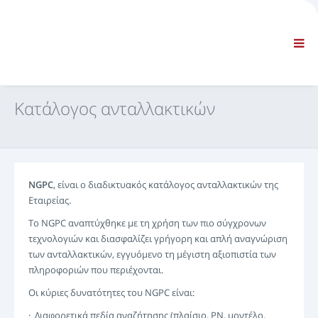
ΕΤΑΙΡΕΙΑ
ΠΛΗΡΟΦΟΡΊΕΣ
Γενικές πληροφορίες
ΣΥΧΝΈΣ ΕΡΩΤΉΣΕΙΣ ΕΠΙΚΟΙΝΩΝΊΑ
ΤΥΠΙΚΉ ΠΛΟΉΓΗΣΗ
Κατάλογος ανταλλακτικών
ΌΡΟΙ ΚΑΙ ΠΡΟΫΠΟΘΈΣΕΙΣ
ΤΕΧΝΙΚΉ ΥΠΟΣΤΉΡΙΞΗ
Εγχειρίδια επισκευών
Εγχειρίδια χρήσης και συντήρησης
NGPC
, είναι ο διαδικτυακός κατάλογος ανταλλακτικών της
Κατάλογος ανταλλακτικών
Εταιρείας.
Εκπαίδευση
Το NGPC αναπτύχθηκε με τη χρήση των πιο σύγχρονων
Χρονοδιαγράμματα χρόνου επισκευής / Εξοπλισμός
τεχνολογιών και διασφαλίζει γρήγορη και απλή αναγνώριση
Ειδικά εργαλεία
των ανταλλακτικών, εγγυόμενο τη μέγιστη αξιοπιστία των
Διαγνωστικά όργανα
πληροφοριών που περιέχονται.
Επαναπρογραμματισμός ECU
Οι κύριες δυνατότητες του NGPC είναι:
Rescue material
· Διαφορετικά πεδία αναζήτησης (πλαίσιο, PN, μοντέλο,