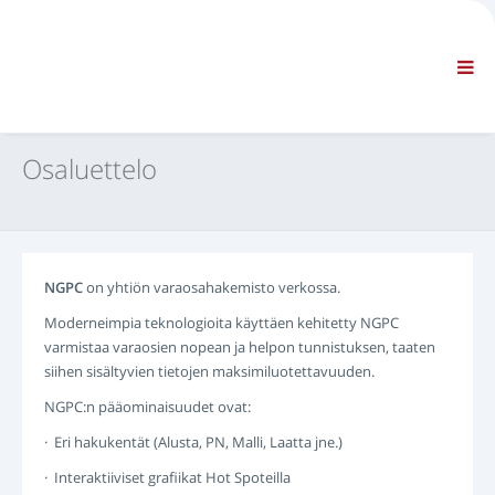
YHTIÖ
TIEDOT
Yleistä tietoa
FAQ OTA YHTEYTTÄ
VAKIONAVIGOINTI
Osaluettelo
EHDOT JA EDELLYTYKSET
TEKNINEN TUKI
Huolto-oppaat
Huoltotiedotteet
NGPC
on yhtiön varaosahakemisto verkossa.
Osaluettelo
Moderneimpia teknologioita käyttäen kehitetty NGPC
Koulutus
varmistaa varaosien nopean ja helpon tunnistuksen, taaten
Korjausaikataulut/Varusteet
siihen sisältyvien tietojen maksimiluotettavuuden.
Special Tools
NGPC:n pääominaisuudet ovat:
Vianmääritysvälineet
· Eri hakukentät (Alusta, PN, Malli, Laatta jne.)
ECU:n uudelleenohjelmointi
· Interaktiiviset grafiikat Hot Spoteilla
Pelasta materiaali