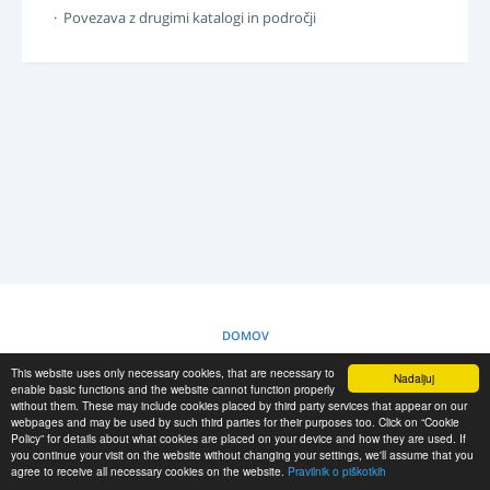
PRIJAVA
· Povezava z drugimi katalogi in področji
REGISTRACIJA
-->
DOMOV
This website uses only necessary cookies, that are necessary to
Nadaljuj
PRAVILNIK O PIŠKOTKIH
enable basic functions and the website cannot function properly
without them. These may include cookies placed by third party services that appear on our
webpages and may be used by such third parties for their purposes too. Click on “Cookie
Policy” for details about what cookies are placed on your device and how they are used. If
RESCUE MATERIAL
you continue your visit on the website without changing your settings, we'll assume that you
agree to receive all necessary cookies on the website.
Pravilnik o piškotkih