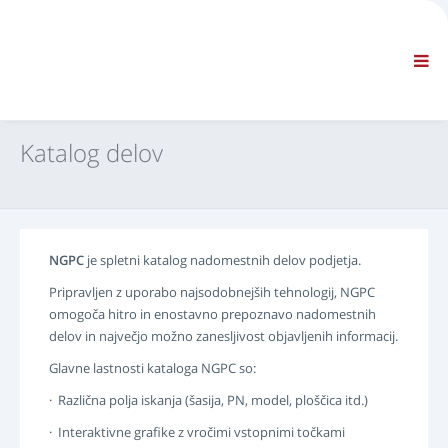
PODJETJE
INFORMACIJE
Splošne informacije
POGOSTO ZASTAVLJENA VPRAŠANJA STIK Z NAMI
STANDARDNA NAVIGACIJA
Katalog delov
POGOJI
TEHNIČNA PODPORA
Navodila za vzdrževanje
Servisni bilteni
NGPC
je spletni katalog nadomestnih delov podjetja.
Katalog delov
Pripravljen z uporabo najsodobnejših tehnologij, NGPC
Usposabljanje
omogoča hitro in enostavno prepoznavo nadomestnih
Urnik popravil/oprema
delov in največjo možno zanesljivost objavljenih informacij.
Special Tools
Glavne lastnosti kataloga NGPC so:
Instrumenti za diagnostiko
· Različna polja iskanja (šasija, PN, model, ploščica itd.)
Ponovno programiranje elektronske krmilne enote
· Interaktivne grafike z vročimi vstopnimi točkami
Gradivo za reševanje