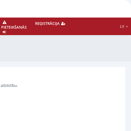
REĢISTRĀCIJA
LV
PIETEIKŠANĀS
atbilstību.