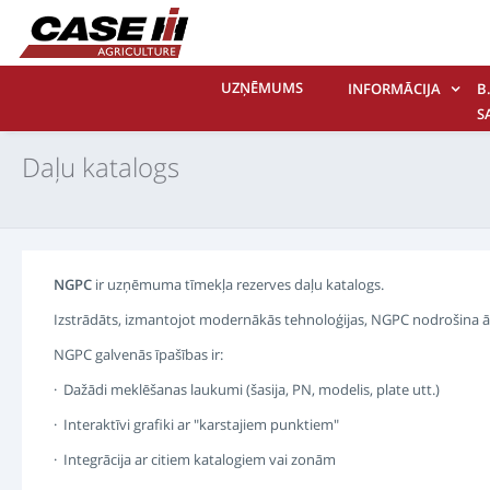
UZŅĒMUMS
INFORMĀCIJA
B.
S
M
Daļu katalogs
NGPC
ir uzņēmuma tīmekļa rezerves daļu katalogs.
Izstrādāts, izmantojot modernākās tehnoloģijas, NGPC nodrošina ātru
NGPC galvenās īpašības ir:
· Dažādi meklēšanas laukumi (šasija, PN, modelis, plate utt.)
· Interaktīvi grafiki ar "karstajiem punktiem"
· Integrācija ar citiem katalogiem vai zonām