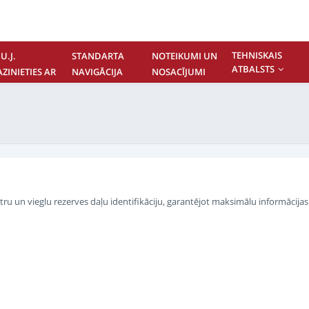
TEHNISKAIS
U.J.
STANDARTA
NOTEIKUMI UN
ATBALSTS
AZINIETIES AR
NAVIGĀCIJA
NOSACĪJUMI
UMS
 un vieglu rezerves daļu identifikāciju, garantējot maksimālu informācijas 