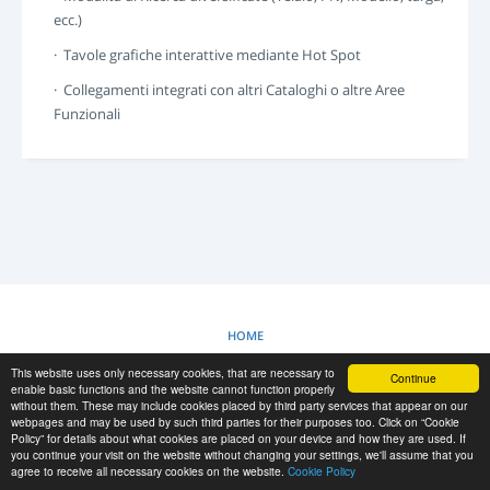
LOGIN
ecc.)
REGISTRAZIONE
· Tavole grafiche interattive mediante Hot Spot
-->
· Collegamenti integrati con altri Cataloghi o altre Aree
Funzionali
HOME
This website uses only necessary cookies, that are necessary to
Continue
POLITICA SUI COOKIE
enable basic functions and the website cannot function properly
without them. These may include cookies placed by third party services that appear on our
webpages and may be used by such third parties for their purposes too. Click on “Cookie
Policy” for details about what cookies are placed on your device and how they are used. If
RESCUE MATERIAL
you continue your visit on the website without changing your settings, we'll assume that you
agree to receive all necessary cookies on the website.
Cookie Policy