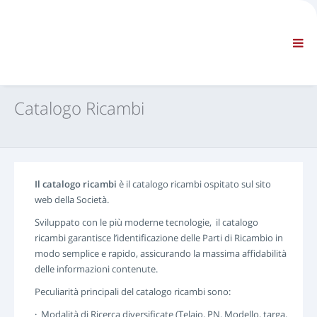
AZIENDA
INFORMAZIONI
Informazioni generali
FAQ CONTATTACI
NAVIGAZIONE STANDARD
Catalogo Ricambi
CONDIZIONI CONTRATTUALI
SUPPORTI TECNICI
Service Manuals
Service Bulletins
Il catalogo ricambi
è il catalogo ricambi ospitato sul sito
Catalogo Ricambi
web della Società.
Training
Sviluppato con le più moderne tecnologie, il catalogo
Tempari / Attrezzature
ricambi garantisce l’identificazione delle Parti di Ricambio in
Special Tools
modo semplice e rapido, assicurando la massima affidabilità
Strumenti di Diagnosi
delle informazioni contenute.
ECUs Re-programming
Peculiarità principali del catalogo ricambi sono:
Rescue Material
· Modalità di Ricerca diversificate (Telaio, PN, Modello, targa,