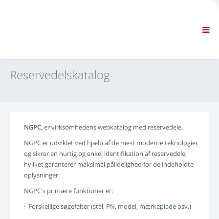
FIRMA
INFORMATION
Generelle oplysninger
OSS KONTAKT OS
STANDARDNAVIGATION
Reservedelskatalog
BETINGELSER OG VILKÅR
TEKNISK SUPPORT
Servicehåndbøger
Servicebulletiner
NGPC
, er virksomhedens webkatalog med reservedele.
Reservedelskatalog
NGPC er udviklet ved hjælp af de mest moderne teknologier
Kurser
og sikrer en hurtig og enkel identifikation af reservedele,
Reparationstidsplaner / udstyr
hvilket garanterer maksimal pålidelighed for de indeholdte
Special Tools
oplysninger.
Diagnostiske instrumenter
NGPC's primære funktioner er:
Omprogrammering af styreenhed
· Forskellige søgefelter (stel, PN, model, mærkeplade osv.)
Redde materialer