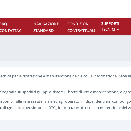
SUPPORTI
FAQ
NAVIGAZIONE
CONDIZIONI
TECNICI
CONTATTACI
STANDARD
CONTRATTUALI
tecnica per la riparazione e manutenzione dei veicoli. L’informazione viene 
nografie su specifici gruppi o sistemi; libretti di uso e manutenzione; diagno
onibili alla rete assistenziale ed agli operatori indipendenti e si compongon
a, diagnostica (per sintomi e DTC), informazioni di uso e manutenzione del ve