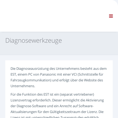
FIRMA
INFORMATIONEN
Allgemeine Informationen
FAQ KONTAKTIEREN SIE UNS
STANDARD-NAVIGATION
Diagnosewerkzeuge
ALLGEMEINE GESCHÄFTSBEDINGUNGEN
TECHNISCHER SUPPORT
Servicehandbücher
Service Bulletins
Die Diagnoseausrüstung des Unternehmens besteht aus dem
Ersatzteilekatalog
EST, einem PC von Panasonic mit einer VCI (Schnittstelle für
Schulung
Fahrzeugkommunikation) und erfolgt über die Website des
Zeitpläne / Ausstattung
Unternehmens.
Spezialwerkzeuge
Für die Funktion des EST ist ein (separat vertriebener)
Diagnosewerkzeuge
Lizenzvertrag erforderlich. Dieser ermöglicht die Aktivierung
der Diagnose-Software und ein Anrecht auf Software-
ECU-Neuprogrammierung
Aktualisierungen für den Gültigkeitszeitraum der Lizenz. Die
Rescue material
Lizenz ist mit unterschiedlichen Zugangsstufen erhältlich.