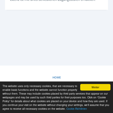
ANMELDEN
REGISTRIERUNG
-->
HOME
This website uses only necessary cookies, that are necessary to
Weiter
COOKIE-RICHTLINIE
enable basic functions and the website cannot function properly
without them. These may include cookies placed by third party services that appear on our
webpages and may be used by such third parties for their purposes too. Click on “Cookie
Policy” for details about what cookies are placed on your device and how they are used. If
RESCUE MATERIAL
you continue your visit on the website without changing your settings, we'll assume that you
agree to receive all necessary cookies on the website.
Cookie-Richtlinien