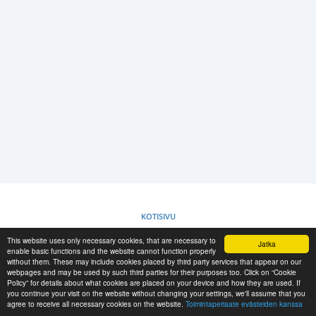
SISÄÄNKIRJAUS
REKISTERÖINTI
-->
KOTISIVU
This website uses only necessary cookies, that are necessary to
Jatka
TOIMINTAPERIAATE EVÄSTEIDEN KANSSA
enable basic functions and the website cannot function properly
without them. These may include cookies placed by third party services that appear on our
webpages and may be used by such third parties for their purposes too. Click on “Cookie
Policy” for details about what cookies are placed on your device and how they are used. If
RESCUE MATERIAL
you continue your visit on the website without changing your settings, we'll assume that you
agree to receive all necessary cookies on the website.
Toimintaperiaate evästeiden kanssa