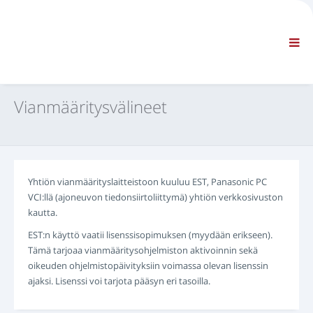
YHTIÖ
TIEDOT
Yleistä tietoa
FAQ OTA YHTEYTTÄ
VAKIONAVIGOINTI
Vianmääritysvälineet
EHDOT JA EDELLYTYKSET
TEKNINEN TUKI
Huolto-oppaat
Huoltotiedotteet
Yhtiön vianmäärityslaitteistoon kuuluu EST, Panasonic PC
Osaluettelo
VCI:llä (ajoneuvon tiedonsiirtoliittymä) yhtiön verkkosivuston
Koulutus
kautta.
Korjausaikataulut/Varusteet
EST:n käyttö vaatii lisenssisopimuksen (myydään erikseen).
Special Tools
Tämä tarjoaa vianmääritysohjelmiston aktivoinnin sekä
Vianmääritysvälineet
oikeuden ohjelmistopäivityksiin voimassa olevan lisenssin
ajaksi. Lisenssi voi tarjota pääsyn eri tasoilla.
ECU:n uudelleenohjelmointi
Pelasta materiaali