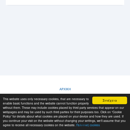
ΣΎΝΔΕΣΗ
ΚΑΤΑΧΏΡΙΣΗ
-->
ΑΡΧΙΚΗ
This website uses only necessary cookies, that are necessary to
Συνέχεια
ΠΟΛΙΤΙΚΗ COOKIES
enable basic functions and the website cannot function properly
without them. These may include cookies placed by third party services that appear on our
webpages and may be used by such third parties for their purposes too. Click on “Cookie
Policy” for details about what cookies are placed on your device and how they are used. If
RESCUE MATERIAL
you continue your visit on the website without changing your settings, we'll assume that you
agree to receive all necessary cookies on the website.
Πολιτική cookies