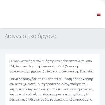
ΕΤΑΙΡΕΙΑ
ΠΛΗΡΟΦΟΡΊΕΣ
Γενικές πληροφορίες
ΣΥΧΝΈΣ ΕΡΩΤΉΣΕΙΣ ΕΠΙΚΟΙΝΩΝΊΑ
ΤΥΠΙΚΉ ΠΛΟΉΓΗΣΗ
Διαγνωστικά όργανα
ΌΡΟΙ ΚΑΙ ΠΡΟΫΠΟΘΈΣΕΙΣ
ΤΕΧΝΙΚΉ ΥΠΟΣΤΉΡΙΞΗ
Εγχειρίδια επισκευών
Εγχειρίδια χρήσης και συντήρησης
Ο διαγνωστικός εξοπλισμός της Εταιρείας αποτελείται από
Κατάλογος ανταλλακτικών
EST, έναν υπολογιστή Panasonic με VCI (διεπαφή
Εκπαίδευση
επικοινωνίας οχημάτων) μέσω του ιστότοπου της Εταιρείας.
Χρονοδιαγράμματα χρόνου επισκευής / Εξοπλισμός
Για να λειτουργήσει το EST απαιτεί σύμβαση άδειας χρήσης
Ειδικά εργαλεία
(πωλείται χωριστά). Αυτή προσφέρει ενεργοποίηση του
Διαγνωστικά όργανα
λογισμικού διαγνωστικών και το δικαίωμα σε ενημερώσεις
λογισμικού καθ' όλη τη διάρκεια μιας έγκυρης άδειας. Η
Επαναπρογραμματισμός ECU
άδεια είναι διαθέσιμη σε διαφορετικά επίπεδα πρόσβασης.
Rescue material