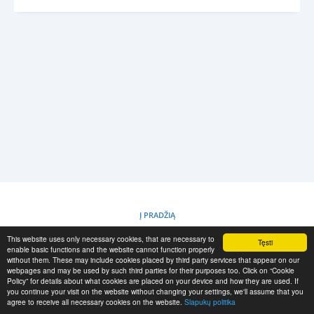
PRISIJUNGTI
REGISTRACIJA
-->
Į PRADŽIĄ
This website uses only necessary cookies, that are necessary to
Tęsti
SLAPUKŲ POLITIKA
enable basic functions and the website cannot function properly
without them. These may include cookies placed by third party services that appear on our
webpages and may be used by such third parties for their purposes too. Click on “Cookie
Policy” for details about what cookies are placed on your device and how they are used. If
RESCUE MATERIAL
you continue your visit on the website without changing your settings, we'll assume that you
agree to receive all necessary cookies on the website.
Slapukų politika