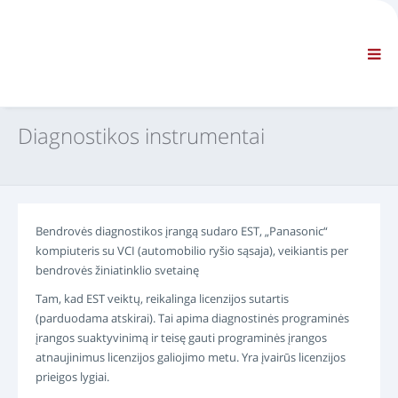
BENDROVĖ
INFORMACIJA
Bendroji informacija
DUK SUSISIEKTI SU MUMIS
STANDARTINĖ NAVIGACIJA
Diagnostikos instrumentai
TERMINAI IR SĄLYGOS
TECHNINĖ PAGALBA
Techninės priežiūros vadovai
Techninės priežiūros biuletenis
Bendrovės diagnostikos įrangą sudaro EST, „Panasonic“
Dalių katalogas
kompiuteris su VCI (automobilio ryšio sąsaja), veikiantis per
Mokymas
bendrovės žiniatinklio svetainę
Remonto laiko grafikai / įranga
Tam, kad EST veiktų, reikalinga licenzijos sutartis
Special Tools
(parduodama atskirai). Tai apima diagnostinės programinės
Diagnostikos instrumentai
įrangos suaktyvinimą ir teisę gauti programinės įrangos
atnaujinimus licenzijos galiojimo metu. Yra įvairūs licenzijos
ECU perprogramavimas
prieigos lygiai.
Rescue material