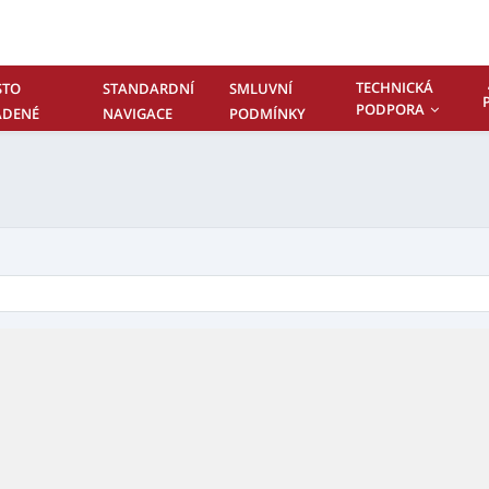
TECHNICKÁ
STO
STANDARDNÍ
SMLUVNÍ
PODPORA
ADENÉ
NAVIGACE
PODMÍNKY
TAZY –
NTAKTUJTE
S