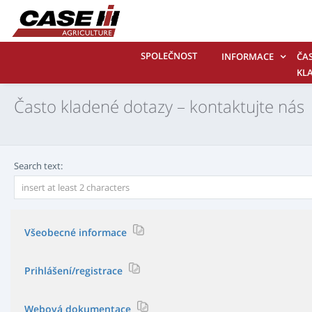
SPOLEČNOST
INFORMACE
ČA
KL
DO
Často kladené dotazy – kontaktujte nás
KO
NÁ
Search text:
Všeobecné informace
- Úcel webové stránky
Prihlášení/registrace
Jaký je úcel této webové stránky?
- Pocátecní registrace
Webová dokumentace