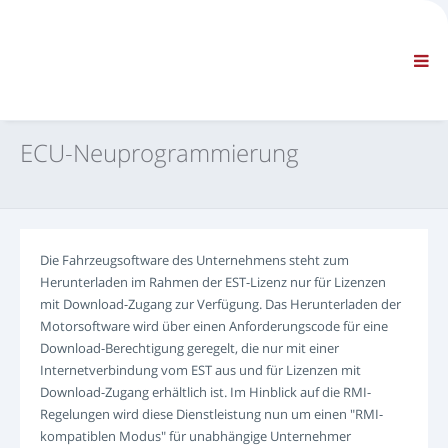
FIRMA
INFORMATIONEN
Allgemeine Informationen
FAQ KONTAKTIEREN SIE UNS
STANDARD-NAVIGATION
ECU-Neuprogrammierung
ALLGEMEINE GESCHÄFTSBEDINGUNGEN
TECHNISCHER SUPPORT
Servicehandbücher
Service Bulletins
Die Fahrzeugsoftware des Unternehmens steht zum
Ersatzteilekatalog
Herunterladen im Rahmen der EST-Lizenz nur für Lizenzen
Schulung
mit Download-Zugang zur Verfügung. Das Herunterladen der
Zeitpläne / Ausstattung
Motorsoftware wird über einen Anforderungscode für eine
Download-Berechtigung geregelt, die nur mit einer
Spezialwerkzeuge
Internetverbindung vom EST aus und für Lizenzen mit
Diagnosewerkzeuge
Download-Zugang erhältlich ist. Im Hinblick auf die RMI-
ECU-Neuprogrammierung
Regelungen wird diese Dienstleistung nun um einen "RMI-
Rescue material
kompatiblen Modus" für unabhängige Unternehmer