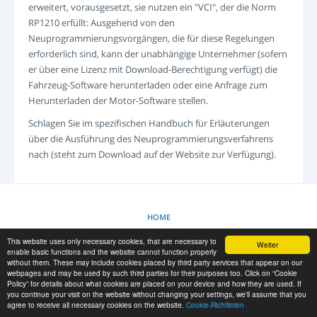
erweitert, vorausgesetzt, sie nutzen ein "VCI", der die Norm
ANMELDEN
RP1210 erfüllt: Ausgehend von den
REGISTRIERUNG
Neuprogrammierungsvorgängen, die für diese Regelungen
-->
erforderlich sind, kann der unabhängige Unternehmer (sofern
er über eine Lizenz mit Download-Berechtigung verfügt) die
Fahrzeug-Software herunterladen oder eine Anfrage zum
Herunterladen der Motor-Software stellen.
Schlagen Sie im spezifischen Handbuch für Erläuterungen
über die Ausführung des Neuprogrammierungsverfahrens
nach (steht zum Download auf der Website zur Verfügung).
HOME
This website uses only necessary cookies, that are necessary to
Weiter
COOKIE-RICHTLINIE
enable basic functions and the website cannot function properly
without them. These may include cookies placed by third party services that appear on our
webpages and may be used by such third parties for their purposes too. Click on “Cookie
Policy” for details about what cookies are placed on your device and how they are used. If
RESCUE MATERIAL
you continue your visit on the website without changing your settings, we'll assume that you
agree to receive all necessary cookies on the website.
Cookie-Richtlinien