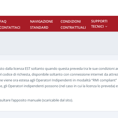
SUPPORTI
FAQ
NAVIGAZIONE
CONDIZIONI
TECNICI
CONTATTACI
STANDARD
CONTRATTUALI
evisto dalla licenza EST soltanto quando questa preveda tra le sue condizioni 
el codice di richiesta, disponibile soltanto con connessione internet da attre
one viene ora estesa agli Operatori Indipendenti in modalità “RMI compliant
me, gli Operatori indipendenti possono (nel caso in cui la licenza lo preveda)
tare l’apposito manuale (scaricabile dal sito).