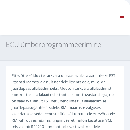
ETTEVÕTE
TEAVE
Üldine teave
KKK - VÕTKE MEIEGA ÜHENDUST
STANDARDNAVIGATSIOON
ECU ümberprogrammeerimine
TINGIMUSED
TEHNILINE TUGI
Hooldusjuhendid
Hooldusteatmikud
Ettevõtte sõidukite tarkvara on saadaval allalaadimiseks EST
Osade kataloog
litsentsi raames ja ainult nendele litsentsidele, millel on
Koolitus
juurdepääs allalaadimiseks. Mootori tarkvara allalaadimist
Remondiaegade kava/ Varustus
kontrollitakse allalaadimise taotluskoodi tuvastamisega, mis
on saadaval ainult EST netiühendustelt, ja allalaadimise
Special Tools
juurdepääsuga litsentsidele. RMI määruste valguses
Diagnostikaseadmed
laiendatakse seda teenust nüüd sõltumatutele ettevõtjatele
ECU ümberprogrammeerimine
RMI-ühilduvas režiimis, tingimusel et neil on kasutusel VCI,
Päästeteenistuse materjalid
mis vastab RP1210 standarditele: vastavalt nendele