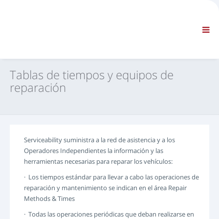
EMPRESA
INFORMACIÓN
Información general
PREGUNTAS FRECUENTES – PÓNGASE EN CONTACTO CON NOSOTROS
NAVEGACIÓN ESTÁNDAR
Tablas de tiempos y equipos de
TÉRMINOS Y CONDICIONES
reparación
SOPORTE TÉCNICO
Manuales de servicio
Service Bulletin
Catálogo de recambios
Serviceability suministra a la red de asistencia y a los
Formación
Operadores Independientes la información y las
Tablas de tiempos y equipos de reparación
herramientas necesarias para reparar los vehículos:
Special Tools
· Los tiempos estándar para llevar a cabo las operaciones de
Instrumentos de diagnóstico
reparación y mantenimiento se indican en el área Repair
Methods & Times
Reprogramación de la centralita electrónica
Rescue material
· Todas las operaciones periódicas que deban realizarse en