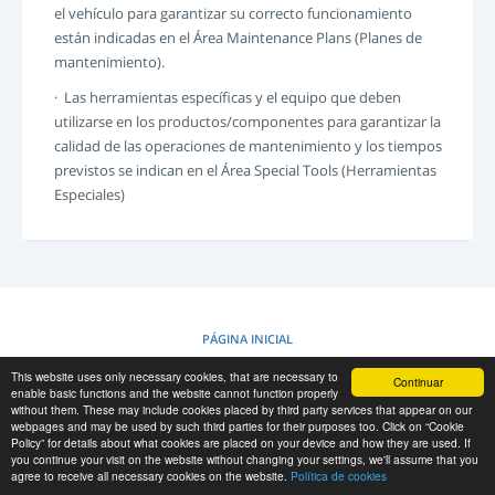
el vehículo para garantizar su correcto funcionamiento
INICIO
están indicadas en el Área Maintenance Plans (Planes de
REGISTRO
mantenimiento).
-->
· Las herramientas específicas y el equipo que deben
utilizarse en los productos/componentes para garantizar la
calidad de las operaciones de mantenimiento y los tiempos
previstos se indican en el Área Special Tools (Herramientas
Especiales)
PÁGINA INICIAL
This website uses only necessary cookies, that are necessary to
Continuar
COOKIES POLICY
enable basic functions and the website cannot function properly
without them. These may include cookies placed by third party services that appear on our
webpages and may be used by such third parties for their purposes too. Click on “Cookie
Policy” for details about what cookies are placed on your device and how they are used. If
RESCUE MATERIAL
you continue your visit on the website without changing your settings, we'll assume that you
agree to receive all necessary cookies on the website.
Política de cookies