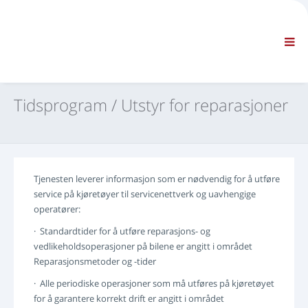
BEDRIFT
INFORMASJON
Generell informasjon
KONTAKT OSS FOR OFTE STILTE SPØRSMÅL
STANDARD NAVIGERING
Tidsprogram / Utstyr for reparasjoner
VILKÅR OG BETINGELSER
TEKNISK STØTTE
Service-manualer
Service Bulletiner
Tjenesten leverer informasjon som er nødvendig for å utføre
Reservedelskatalog
service på kjøretøyer til servicenettverk og uavhengige
Opplæring
operatører:
Tidsprogram / Utstyr for reparasjoner
· Standardtider for å utføre reparasjons- og
Special Tools
vedlikeholdsoperasjoner på bilene er angitt i området
Diagnoseinstrument
Reparasjonsmetoder og -tider
ECU omprogrammering
· Alle periodiske operasjoner som må utføres på kjøretøyet
for å garantere korrekt drift er angitt i området
Bergingsmaterial