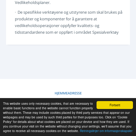
Vedlikeholdsplaner.
LOGG INN
· De spesifikke verktøyene og utstyrene som skal brukes på
REGISTRERING
produkter og komponenter for å garantere at
-->
vedlikeholdsoperasjoner oppfyller kvalitets- og
tidsstandardene som er oppført i området Spesialverktøy
HJEMMEADRESSE
This website uses only necessary cookies, that are necessary to
Fortsett
RETNINGSLINJER OM INFORMASJONSKAPSLER
enable basic functions and the website cannot function properly
without them. These may include cookies placed by third party services that appear on our
webpages and may be used by such third parties for their purposes too. Click on “Cookie
Policy” for details about what cookies are placed on your device and how they are used. If
RESCUE MATERIAL
you continue your visit on the website without changing your settings, we'll assume that you
agree to receive all necessary cookies on the website.
Retningslinjer om informasjonskapsler