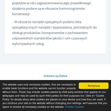
pojeździe w celu zagwarantowania jego prawidłowego
LOGIN
działania podane są w obszarze harmonogramów
REJESTRACJA
konserwacji.
-->
· W obszarze narzędzi specjalnych podano listę
specjalistycznych narzędzi i wyposażenia, potrzebnych do
obsługi produktów i komponentów z zachowaniem
odpowiednich standardów jakości i ram czasowych
wykonywanych usług
STRONA GŁÓWNA
This website uses only necessary cookies, that are necessary to
Kontynuuj
POLITYKA COOKIES
enable basic functions and the website cannot function properly
without them. These may include cookies placed by third party services that appear on our
webpages and may be used by such third parties for their purposes too. Click on “Cookie
Policy” for details about what cookies are placed on your device and how they are used. If
RESCUE MATERIAL
you continue your visit on the website without changing your settings, we'll assume that you
agree to receive all necessary cookies on the website.
Polityka Cookies