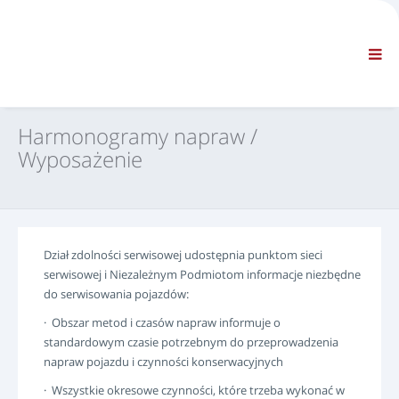
FIRMA
INFORMACJE
Informacje ogólne
KONTAKT FAQ
NAWIGACJA STANDARDOWA
Harmonogramy napraw /
WARUNKI
Wyposażenie
WSPARCIE TECHNICZNE
Podręczniki serwisowe
Biuletyny serwisowe
Katalog części
Dział zdolności serwisowej udostępnia punktom sieci
Szkolenie
serwisowej i Niezależnym Podmiotom informacje niezbędne
Harmonogramy napraw / Wyposażenie
do serwisowania pojazdów:
Special Tools
· Obszar metod i czasów napraw informuje o
Przyrządy diagnostyczne
standardowym czasie potrzebnym do przeprowadzenia
napraw pojazdu i czynności konserwacyjnych
Przeprogramowanie ECU
Rescue material
· Wszystkie okresowe czynności, które trzeba wykonać w