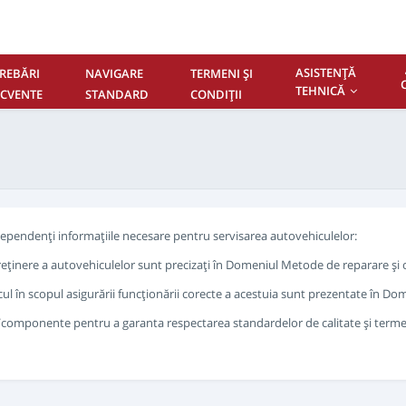
ASISTENŢĂ
REBĂRI
NAVIGARE
TERMENI ŞI
TEHNICĂ
ECVENTE
STANDARD
CONDIŢII
NTACTAŢI-NE
ndependenţi informaţiile necesare pentru servisarea autovehiculelor:
ntreţinere a autovehiculelor sunt precizaţi în Domeniul Metode de reparare şi 
cul în scopul asigurării funcţionării corecte a acestuia sunt prezentate în Dom
se/componente pentru a garanta respectarea standardelor de calitate şi terme