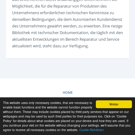
ANMELDEN
Möglichkeit, die für die Reparatur von Produkten des
REGISTRIERUNG
Unternehmens erforderlichen technischen Kenntnisse zu
denselben Bedingungen, die dem Autorisierten Kundendienst
-->
des Unternehmens gewährt werden, zu erwerben. Eine riesige
Bibliothek mit technischer Dokumentation, die täglich mit den
aktuellsten Entwicklungen im Bereich Reparatur und Service
aktualisiert wird, steht dazu zur Verfügung.
HOME
This website uses only necessary cookies, that are necessary to
Weiter
COOKIE-RICHTLINIE
enable basic functions and the website cannot function properly
without them. These may include cookies placed by third party services that appear on our
webpages and may be used by such third parties for their purposes too. Click on “Cookie
Policy” for details about what cookies are placed on your device and how they are used. If
RESCUE MATERIAL
you continue your visit on the website without changing your settings, we'll assume that you
agree to receive all necessary cookies on the website.
Cookie-Richtlinien