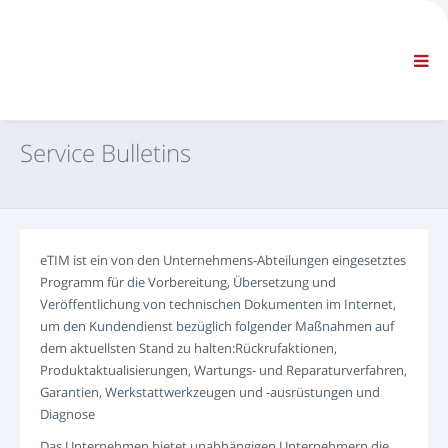
FIRMA
INFORMATIONEN
Allgemeine Informationen
FAQ KONTAKTIEREN SIE UNS
STANDARD-NAVIGATION
Service Bulletins
ALLGEMEINE GESCHÄFTSBEDINGUNGEN
TECHNISCHER SUPPORT
Servicehandbücher
Service Bulletins
eTIM ist ein von den Unternehmens-Abteilungen eingesetztes
Ersatzteilekatalog
Programm für die Vorbereitung, Übersetzung und
Schulung
Veröffentlichung von technischen Dokumenten im Internet,
Zeitpläne / Ausstattung
um den Kundendienst bezüglich folgender Maßnahmen auf
dem aktuellsten Stand zu halten:Rückrufaktionen,
Spezialwerkzeuge
Produktaktualisierungen, Wartungs- und Reparaturverfahren,
Diagnosewerkzeuge
Garantien, Werkstattwerkzeugen und -ausrüstungen und
ECU-Neuprogrammierung
Diagnose
Rescue material
Das Unternehmen bietet unabhängigen Unternehmern die