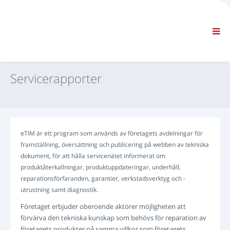
FÖRETAG
INFORMATION
Allmän information
FAQ KONTAKTA OSS
STANDARDNAVIGERING
Servicerapporter
VILLKOR
TEKNISK SUPPORT
Servicehandböcker
Servicerapporter
eTIM är ett program som används av företagets avdelningar för
Reservdelskatalog
framställning, översättning och publicering på webben av tekniska
Utbildning
dokument, för att hålla servicenätet informerat om
Tidsscheman för reparationer / utrustning
produktåterkallningar, produktuppdateringar, underhåll,
reparationsförfaranden, garantier, verkstadsverktyg och -
Special Tools
utrustning samt diagnostik.
Diagnosinstrument
Företaget erbjuder oberoende aktörer möjligheten att
Omprogrammering av styrmodul
förvärva den tekniska kunskap som behövs för reparation av
Räddningsmaterial
företagets produkter på samma villkor som företagets