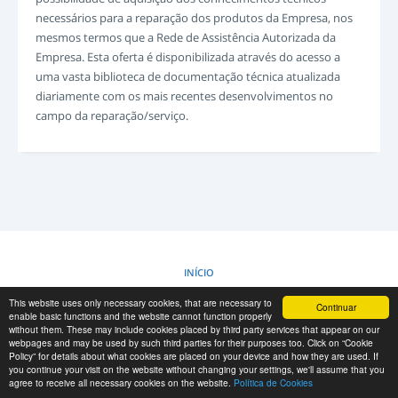
INICIAR SESSÃO
necessários para a reparação dos produtos da Empresa, nos
REGISTO
mesmos termos que a Rede de Assistência Autorizada da
Empresa. Esta oferta é disponibilizada através do acesso a
-->
uma vasta biblioteca de documentação técnica atualizada
diariamente com os mais recentes desenvolvimentos no
campo da reparação/serviço.
INÍCIO
This website uses only necessary cookies, that are necessary to
Continuar
POLÍTICA DE COOKIES
enable basic functions and the website cannot function properly
without them. These may include cookies placed by third party services that appear on our
webpages and may be used by such third parties for their purposes too. Click on “Cookie
Policy” for details about what cookies are placed on your device and how they are used. If
RESCUE MATERIAL
you continue your visit on the website without changing your settings, we'll assume that you
agree to receive all necessary cookies on the website.
Política de Cookies