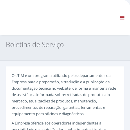
EMPRESA
INFORMAÇÕES
Informações gerais
FAQ CONTACTE-NOS
NAVEGAÇÃO STANDARD
Boletins de Serviço
TERMOS E CONDIÇÕES
ASSISTÊNCIA TÉCNICA
Manuais de Serviço
Boletins de Serviço
O eTIM é um programa utilizado pelos departamentos da
Catálogo de peças
Empresa para a preparação, a tradução e a publicação da
Formação
documentação técnica no website, de forma a manter a rede
Calendários tempo de reparação/equipamento
de assistência informada sobre: retiradas de produtos do
mercado, atualizações de produtos, manutenção,
Ferramentas Especiais
procedimentos de reparação, garantias, ferramentas e
Instrumentos de diagnóstico
equipamento para oficinas e diagnósticos.
Reprogramação da ECU
A Empresa oferece aos operadores independentes a
Rescue material
possibilidade de aquisição dos conhecimentos técnicos