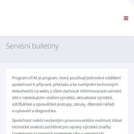
SPOLEČNOST
INFORMACE
Všeobecné informace
ČASTO KLADENÉ DOTAZY – KONTAKTUJTE NÁS
STANDARDNÍ NAVIGACE
Servisní bulletiny
SMLUVNÍ PODMÍNKY
TECHNICKÁ PODPORA
Servisní příručky
Servisní bulletiny
Program eTIM je program, který používají jednotlivá oddělení
Katalog náhradních dílů
společnosti k přípravě, překladu a ke zveřejnění technických
Školení
dokumentů na webu s cílem zachovat informovanost servisní
Plán oprav/vybavení
sítě o následujícím: stažení výrobků, aktualizace výrobků,
údržbářské a opravářské postupy, záruky, dílenské nářadí
Special Tools
a vybavení a diagnostika.
Diagnostické nástroje
Společnost nabízí nezávislým provozovatelům možnost získat
Přeprogramování ECU
technické znalosti potřebné pro opravy výrobků značky
Manuál pro řešení potíží
společnosti za stejných podmínek jako v servisní síti