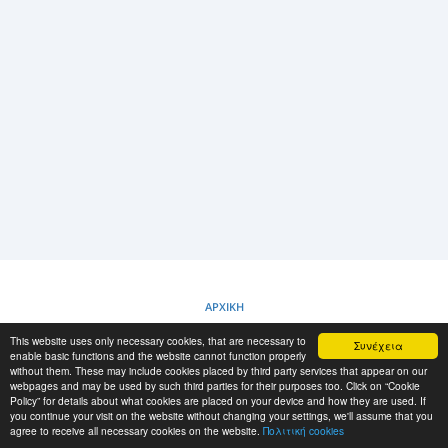
ΣΎΝΔΕΣΗ
ΚΑΤΑΧΏΡΙΣΗ
-->
ΑΡΧΙΚΗ
This website uses only necessary cookies, that are necessary to
Συνέχεια
ΠΟΛΙΤΙΚΗ COOKIES
enable basic functions and the website cannot function properly
without them. These may include cookies placed by third party services that appear on our
webpages and may be used by such third parties for their purposes too. Click on “Cookie
Policy” for details about what cookies are placed on your device and how they are used. If
RESCUE MATERIAL
you continue your visit on the website without changing your settings, we'll assume that you
agree to receive all necessary cookies on the website.
Πολιτική cookies