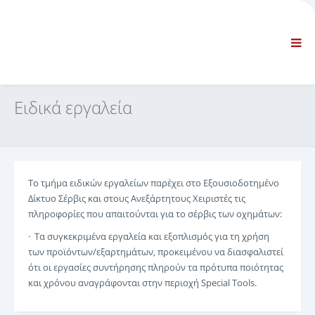
ΕΤΑΙΡΕΙΑ
ΠΛΗΡΟΦΟΡΊΕΣ
Γενικές πληροφορίες
ΣΥΧΝΈΣ ΕΡΩΤΉΣΕΙΣ ΕΠΙΚΟΙΝΩΝΊΑ
ΤΥΠΙΚΉ ΠΛΟΉΓΗΣΗ
Ειδικά εργαλεία
ΌΡΟΙ ΚΑΙ ΠΡΟΫΠΟΘΈΣΕΙΣ
ΤΕΧΝΙΚΉ ΥΠΟΣΤΉΡΙΞΗ
Εγχειρίδια επισκευών
Εγχειρίδια χρήσης και συντήρησης
Το τμήμα ειδικών εργαλείων παρέχει στο Εξουσιοδοτημένο
Κατάλογος ανταλλακτικών
Δίκτυο Σέρβις και στους Ανεξάρτητους Χειριστές τις
Εκπαίδευση
πληροφορίες που απαιτούνται για το σέρβις των οχημάτων:
Χρονοδιαγράμματα χρόνου επισκευής / Εξοπλισμός
· Τα συγκεκριμένα εργαλεία και εξοπλισμός για τη χρήση
Ειδικά εργαλεία
των προϊόντων/εξαρτημάτων, προκειμένου να διασφαλιστεί
Διαγνωστικά όργανα
ότι οι εργασίες συντήρησης πληρούν τα πρότυπα ποιότητας
και χρόνου αναγράφονται στην περιοχή Special Tools.
Επαναπρογραμματισμός ECU
Rescue material