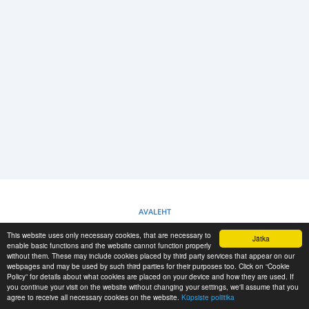
LOGI SISSE
REGISTREERIMINE
-->
AVALEHT
This website uses only necessary cookies, that are necessary to
Jätka
KÜPSISTE POLIITIKA
enable basic functions and the website cannot function properly
without them. These may include cookies placed by third party services that appear on our
webpages and may be used by such third parties for their purposes too. Click on “Cookie
Policy” for details about what cookies are placed on your device and how they are used. If
RESCUE MATERIAL
you continue your visit on the website without changing your settings, we'll assume that you
agree to receive all necessary cookies on the website.
Küpsiste poliitika