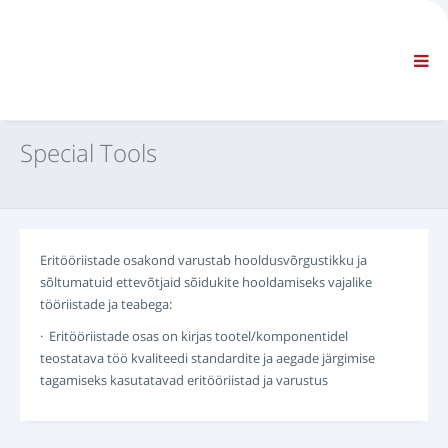
ETTEVÕTE
TEAVE
Üldine teave
KKK - VÕTKE MEIEGA ÜHENDUST
STANDARDNAVIGATSIOON
Special Tools
TINGIMUSED
TEHNILINE TUGI
Hooldusjuhendid
Hooldusteatmikud
Eritööriistade osakond varustab hooldusvõrgustikku ja
Osade kataloog
sõltumatuid ettevõtjaid sõidukite hooldamiseks vajalike
Koolitus
tööriistade ja teabega:
Remondiaegade kava/ Varustus
· Eritööriistade osas on kirjas tootel/komponentidel
Special Tools
teostatava töö kvaliteedi standardite ja aegade järgimise
Diagnostikaseadmed
tagamiseks kasutatavad eritööriistad ja varustus
ECU ümberprogrammeerimine
Päästeteenistuse materjalid