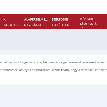
MŰSZAKI
.I.K.
ALAPÉRTELMEZETT
SZERZŐDÉSI
TÁMOGATÁS
KAPCSOLATFELVÉTEL
NAVIGÁCIÓ
FELTÉTELEK
zervizhálózat és a független szereplők számára a gépjárművek szervizeléséhez
 berendezések, amelyek használatával biztosítható, hogy a termékek és alka