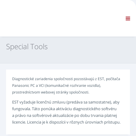
SPOLOČNOSŤ
INFORMÁCIE
Všeobecné informácie
ČASTO KLADENÉ OTÁZKY - KONTAKTUJTE NÁS
ŠTANDARDNÁ NAVIGÁCIA
Special Tools
PODMIENKY
TECHNICKÁ PODPORA
Servisné manuály
Service Bulletiny
Diagnostické zariadenia spoločnosti pozostávajú z EST, počítača
Katalóg dielov
Panasonic PC a VCI (komunikačné rozhranie vozidla),
Školenie
prostredníctvom webovej stránky spoločnosti.
Plány časov opráv/zariadenia
EST vyžaduje licenčnú zmluvu (predáva sa samostatne), aby
Special Tools
fungovala. Táto ponúka aktiváciu diagnostického softvéru
Diagnostické prístroje
a právo na softvérové aktualizácie po dobu trvania platnej
licencie. Licencia je k dispozícii v rôznych úrovniach prístupu.
Preprogramovanie ECU
Záchranný materiál