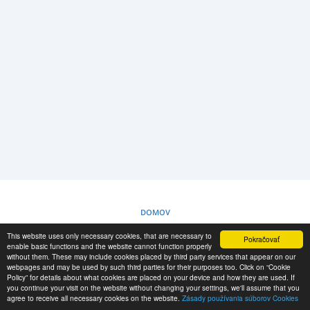
PRIHLÁSIŤ SA
REGISTRÁCIA
-->
DOMOV
This website uses only necessary cookies, that are necessary to
Pokračovať
ZÁSADY POUŽÍVANIA SÚBOROV COOKIES
enable basic functions and the website cannot function properly
without them. These may include cookies placed by third party services that appear on our
webpages and may be used by such third parties for their purposes too. Click on “Cookie
Policy” for details about what cookies are placed on your device and how they are used. If
RESCUE MATERIAL
you continue your visit on the website without changing your settings, we'll assume that you
agree to receive all necessary cookies on the website.
Zásady používania súborov Cookies