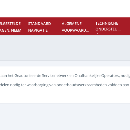
TECHNISCHE
ELGESTELDE
STANDAARD
ALGEMENE
ONDERSTEUNING
AGEN, NEEM
NAVIGATIE
VOORWAARDEN
NTACT MET
S OP
e aan het Geautoriseerde Servicenetwerk en Onafhankelijke Operators, nodi
derdelen nodig ter waarborging van onderhoudswerkzaamheden voldoen aan d